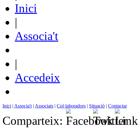
Inici
|
Associa't
|
Accedeix
Inici
|
Associa't
|
Associats
|
Col·laboradors
|
Situació
|
Contactar
Comparteix: