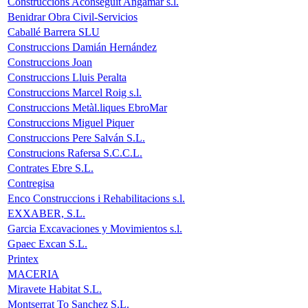
Construccions Aconseguit Angamar s.l.
Benidrar Obra Civil-Servicios
Caballé Barrera SLU
Construccions Damián Hernández
Construccions Joan
Construccions Lluis Peralta
Construccions Marcel Roig s.l.
Construccions Metàl.liques EbroMar
Construccions Miguel Piquer
Construccions Pere Salván S.L.
Construcions Rafersa S.C.C.L.
Contrates Ebre S.L.
Contregisa
Enco Construccions i Rehabilitacions s.l.
EXXABER, S.L.
Garcia Excavaciones y Movimientos s.l.
Gpaec Excan S.L.
Printex
MACERIA
Miravete Habitat S.L.
Montserrat To Sanchez S.L.