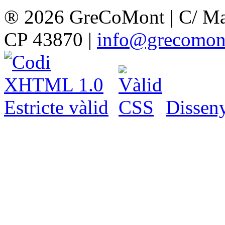
® 2026 GreCoMont
|
C/ Maj
CP 43870
|
info@grecomon
Dissen