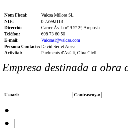
Nom Fiscal:
Valcsa Millora SL
NIF:
b-72992118
Direcció:
Carrer Àvila nº 9 5º 2ª, Amposta
Telèfon:
698 73 60 50
E-mail:
Valcsasl@valcsa.com
Persona Contacte:
David Serret Arasa
Activitat:
Paviments d'Asfalt, Obra Civil
Empresa destinada a obra civ
Usuari:
Contrasenya:
|